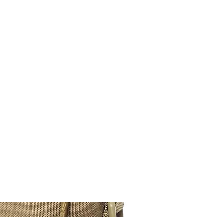
M9V4BGC4A511