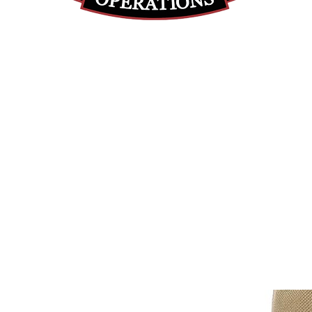
(855) 947-5577
contact@ranger-operations.com
DUNS: 048074440 UEI: 