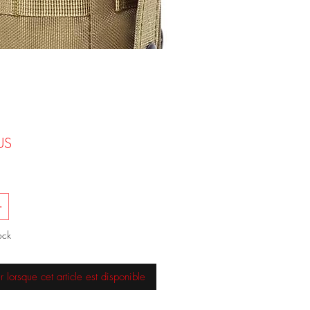
Prix
US
ock
r lorsque cet article est disponible