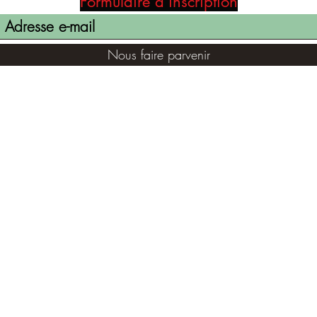
Formulaire d'inscription
Nous faire parvenir
(855) 947-5577
contact@ranger-opertaions.com
©2021 par RANGER-OPERATIONS.com. Fièrement créé avec
Wix.com