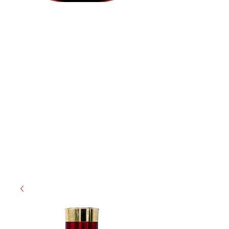
(855) 947-5577
contact@ranger-operations.com
CAGE: 0QX48 | DUNS:
048074440
| UEI:M9V4BGC4A511