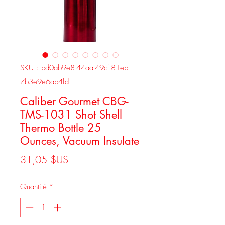
SKU : bd0ab9e8-44aa-49cf-81eb-
7b3e9e6ab4fd
Caliber Gourmet CBG-
TMS-1031 Shot Shell
Thermo Bottle 25
Ounces, Vacuum Insulate
Prix
31,05 $US
Quantité
*