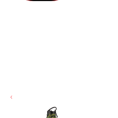
(855) 947-5577
contact@ranger-operations.com
CAGE: 0QX48 | DUNS:
048074440
| UEI:M9V4BGC4A511