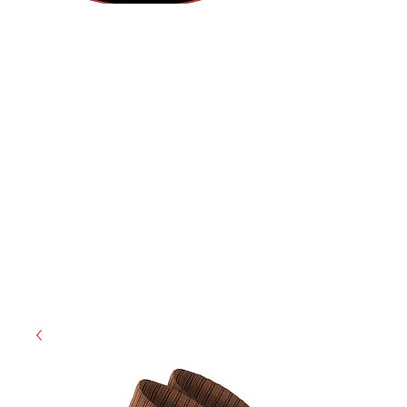
(855) 947-5577
contact@ranger-operations.com
CAGE: 0QX48 | DUNS:
048074440
| UEI:M9V4BGC4A511