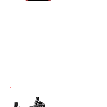
(855) 947-5577
contact@ranger-operations.com
CAGE: 0QX48 | DUNS:
048074440
| UEI:M9V4BGC4A511