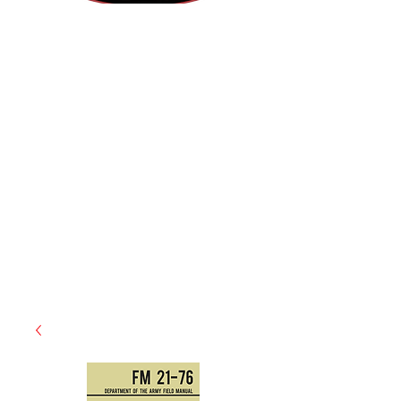
(855) 947-5577
contact@ranger-operations.com
CAGE: 0QX48 | DUNS:
048074440
| UEI:M9V4BGC4A511