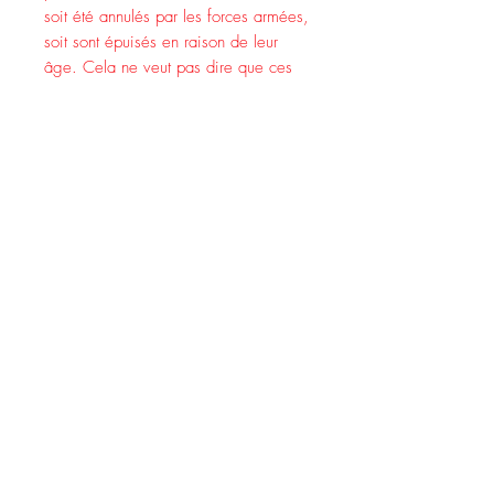
soit été annulés par les forces armées,
soit sont épuisés en raison de leur
âge. Cela ne veut pas dire que ces
textes sont sans valeur ou « périmés »
– en fait, c'est plutôt le contraire qui
est vrai ! Il est vrai que l'armée
américaine met fréquemment à jour
ses manuels car ses protocoles ont
changé en fonction des temps et des
situations de combat auxquels nos
forces armées sont confrontées.
Cependant, les connaissances sur le
plein air sur toute l'histoire de la
publication militaire sont intemporelles
!
En publiant la série Military Outdoors
Skills, notre objectif chez Doublebit
Press est de faire ce que nous
pouvons pour préserver et partager les