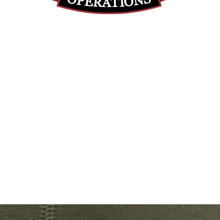
(855) 947-5577
contact@ranger-operations.com
DUNS: 048074440 UEI: 