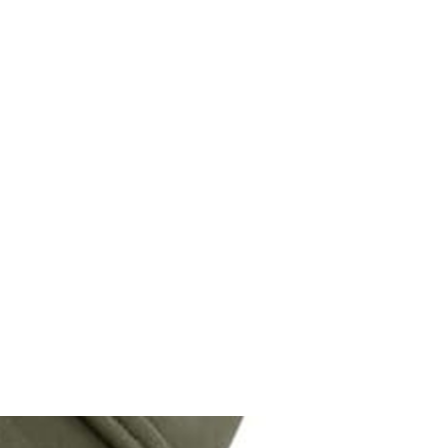
M9V4BGC4A511