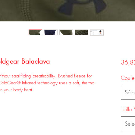
ldgear Balaclava
36,8
hout sacrificing breathability. Brushed fleece for
Coule
 ColdGear® Infrared technology uses a soft, thermo-
in your body heat.
Séle
Taille
Séle