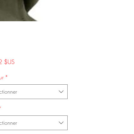
Prix
2 $US
ur
*
ctionner
*
ctionner