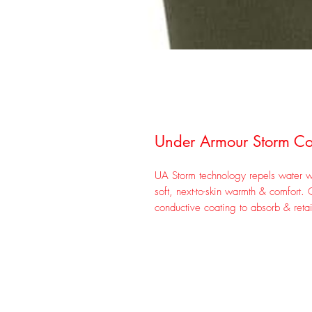
Under Armour Storm Co
UA Storm technology repels water wit
soft, next-to-skin warmth & comfort.
conductive coating to absorb & reta