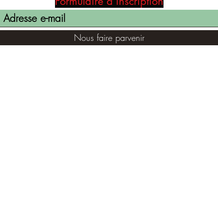
Formulaire d'inscription
Nous faire parvenir
(855) 947-5577
contact@ranger-opertaions.com
©2021 par RANGER-OPERATIONS.com. Fièrement créé avec
Wix.com