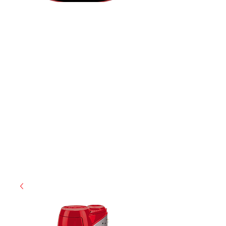
(855) 947-5577
contact@ranger-operations.com
CAGE: 0QX48 | DUNS:
048074440
| UEI:M9V4BGC4A511