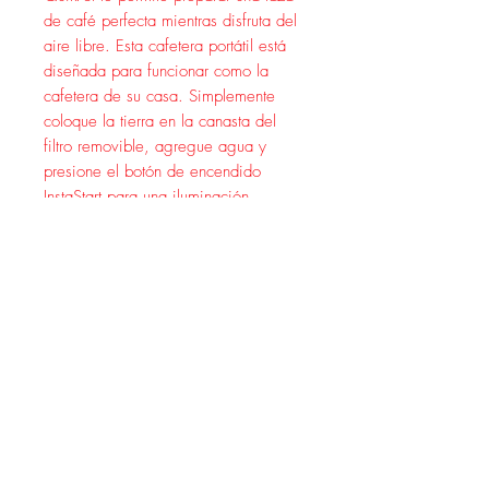
de café perfecta mientras disfruta del
aire libre. Esta cafetera portátil está
diseñada para funcionar como la
cafetera de su casa. Simplemente
coloque la tierra en la canasta del
filtro removible, agregue agua y
presione el botón de encendido
InstaStart para una iluminación
conveniente e inigualable. Con una
potencia de cocción de 4500 BTU,
esta cafetera para acampar puede
preparar una taza de café recién
hecho en unos 18 minutos. La jarra
de vidrio de 10 tazas contiene
suficiente café para toda la familia,
mientras que la función Pause 'n Serve
le permite tomar una taza antes de
que finalice el ciclo de preparación.
Un regulador PerfectFlow integrado