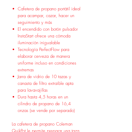
Cafetera de propano portátil ideal
para acampar, cazar, hacer un
seguimiento y más
El encendido con botón pulsador
InstaStart ofrece una cómoda
iluminación inigualable
Tecnología PerfectFlow para
elaborar cerveza de manera
uniforme incluso en condiciones
extremas
Jarra de vidrio de 10 tazas y
canasta de filtro extraíble apta
para lavavajillas
Dura hasta 4,5 horas en un
cilindro de propano de 16,4
onzas (se vende por separado)
La cafetera de propano Coleman
QuikPot le permite preparar una taza