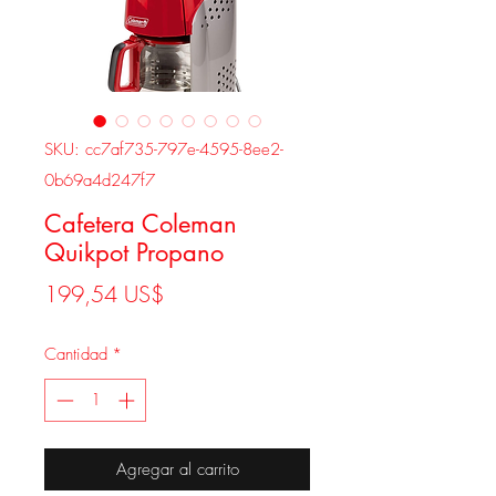
SKU: cc7af735-797e-4595-8ee2-
0b69a4d247f7
Cafetera Coleman
Quikpot Propano
Precio
199,54 US$
Cantidad
*
Agregar al carrito