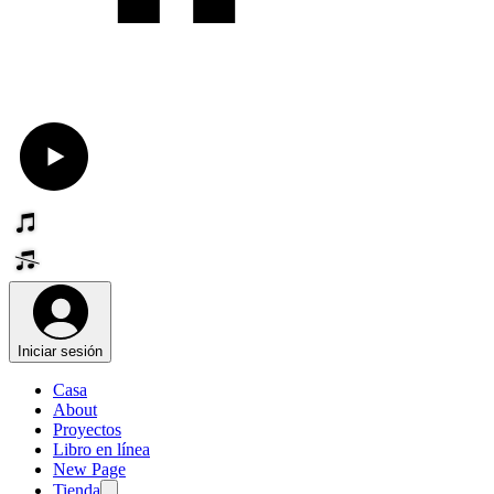
Iniciar sesión
Casa
About
Proyectos
Libro en línea
New Page
Tienda