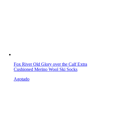
Fox River Old Glory over the Calf Extra
Cushioned Merino Wool Ski Socks
Agotado