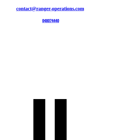
contact@ranger-operations.com
CAGE: 0QX48 | DUNS:
048074440
| UEI:M9V4BGC4A511