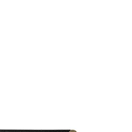
M9V4BGC4A511