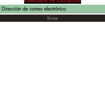
Formulario de suscripción
Enviar
(855) 947-5577
contact@ranger-operations.com
©2021 por RANGER-OPERATIONS.com. Orgullosamente creado
con Wix.com