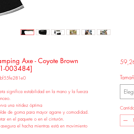
amping Axe - Coyote Brown
59,2
31-003484]
Tama
fbf55fe281e0
Elegi
ta significa estabilidad en la mano y la fuerza
anceo.
rva una nitidez óptima
Cantid
molde de goma para mayor agarre y comodidad.
ar en el paquete o en el cinturón.
o asegura el hacha mientras está en movimiento