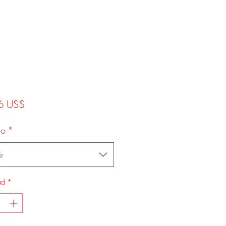
Precio
6 US$
ño
*
r
ad
*