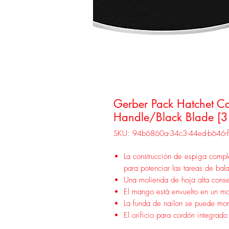
Gerber Pack Hatchet C
Handle/Black Blade [
SKU: 94b6860a-34c3-44ed-b646-
La construcción de espiga comple
para potenciar las tareas de bal
Una molienda de hoja alta conse
El mango está envuelto en un 
La funda de nailon se puede mont
El orificio para cordón integrad