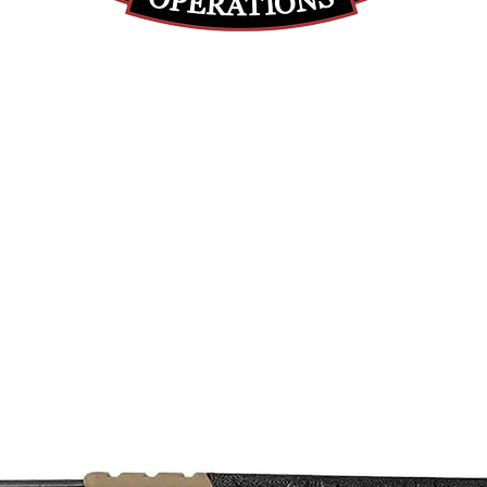
(855) 947-5577
contact@ranger-operations.com
DUNS: 048074440 UEI: 