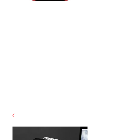
(855) 947-5577
contact@ranger-operations.com
CAGE: 0QX48 | DUNS:
048074440
| UEI:M9V4BGC4A511