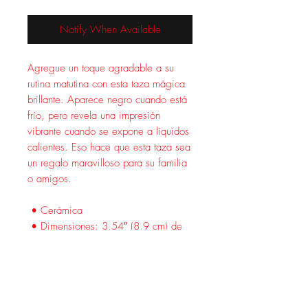
Notify When Available
Agregue un toque agradable a su 
rutina matutina con esta taza mágica 
brillante. Aparece negro cuando está 
frío, pero revela una impresión 
vibrante cuando se expone a líquidos 
calientes. Eso hace que esta taza sea 
un regalo maravilloso para su familia 
o amigos.
 • Cerámica
 • Dimensiones: 3,54″ (8,9 cm) de 
altura, 3,35″ (8,5 cm) de diámetro
 • Acabado negro brillante cuando 
está frío
 • Revela la impresión cuando se 
expone a líquidos calientes