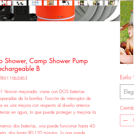
p Shower, Camp Shower Pump
52,5
echargeable B
Estilo
9f86116b2d63
Elegi
Versión mejorada: viene con DOS baterías
paradas de la bomba. Función de interruptor de
es una mejora con respecto al diseño anterior.
Cantid
terías en agua, lo que puede proteger y mejorar la
namos dos baterías, una puede funcionar hasta 45-
eta, dos hasta 90-120 minutos, lo que puede