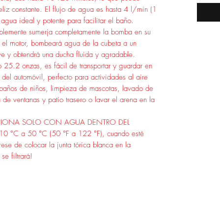
liz constante. El flujo de agua es hasta 4 l/min (1
agua ideal y potente para facilitar el baño.
mplemente sumerja completamente la bomba en su
 el motor, bombeará agua de la cubeta a un
ve y obtendrá una ducha fluida y agradable.
 25.2 onzas, es fácil de transportar y guardar en
 del automóvil, perfecto para actividades al aire
baños de niños, limpieza de mascotas, lavado de
 de ventanas y patio trasero o lavar el arena en la
NCIONA SOLO CON AGUA DENTRO DEL
°C a 50 °C (50 °F a 122 °F), cuando esté
se de colocar la junta tórica blanca en la
e filtrará!