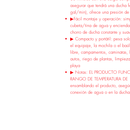
asegurar que tendrá una ducha fe
gal/min), ofrece una presión de 
▶Fácil montaje y operación: si
cubeta/tina de agua y encienda
chorro de ducha constante y sua
▶ Compacto y portátil: pesa solo
el equipaje, la mochila o el baúl
libre, campamentos, caminatas, 
autos, riego de plantas, limpieza
playa
▶ Notas: EL PRODUCTO FU
RANGO DE TEMPERATURA DE 10 
ensamblando el producto, asegúre
conexión de agua o en la ducha s