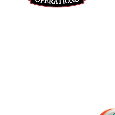
(855) 947-5577
contact@ranger-operations.com
DUNS: 048074440 UEI: 