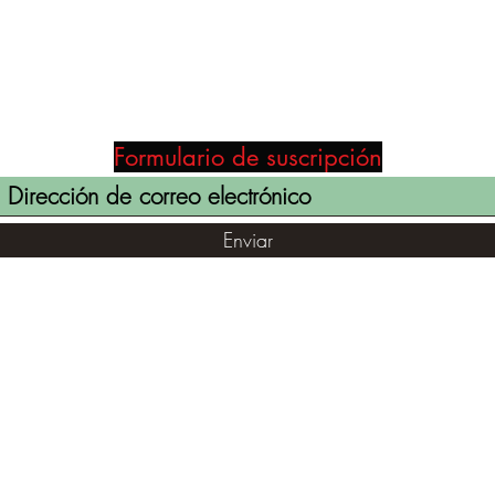
Formulario de suscripción
Enviar
(855) 947-5577
contact@ranger-operations.com
©2021 por RANGER-OPERATIONS.com. Orgullosamente creado
con Wix.com