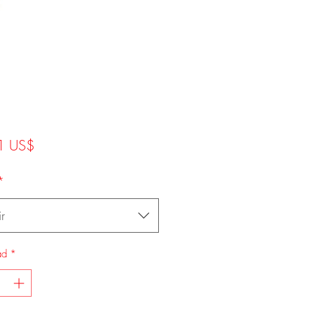
Precio
1 US$
*
r
ad
*