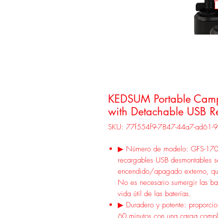
KEDSUM Portable Cam
with Detachable USB R
SKU: 77f554f9-7847-44a7-ad61-
▶ Número de modelo: GFS-1701 
recargables USB desmontables se
encendido/apagado externo, que 
No es necesario sumergir las ba
vida útil de las baterías.
▶ Duradero y potente: proporcio
60 minutos con una carga compl