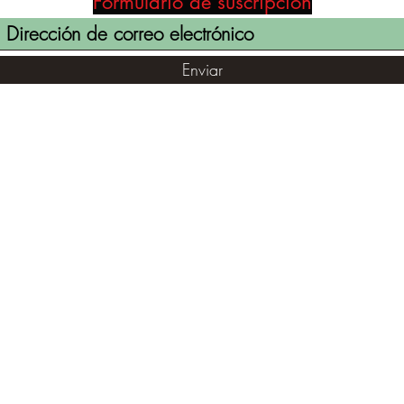
Formulario de suscripción
Enviar
(855) 947-5577
contact@ranger-operations.com
©2021 por RANGER-OPERATIONS.com. Orgullosamente creado
con Wix.com