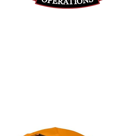
(855) 947-5577
contact@ranger-operations.com
DUNS: 048074440 UEI: 