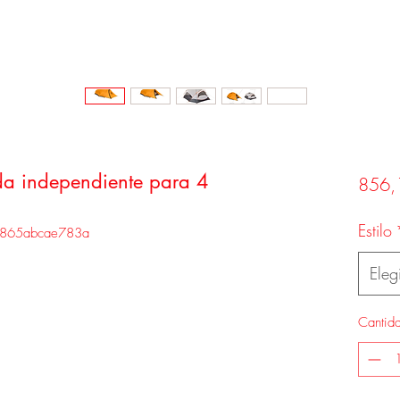
da independiente para 4
856,
Estilo
-865abcae783a
Elegi
Cantid