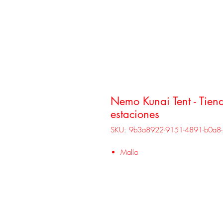
Nemo Kunai Tent - Tien
estaciones
SKU: 9b3a8922-9151-4891-b0a8
Malla