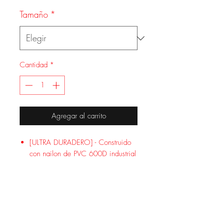
Tamaño
*
Cantidad
*
Agregar al carrito
[ULTRA DURADERO] - Construido
con nailon de PVC 600D industrial
resistente
[ULTRA ESPACIOSO] - Capacidad
para 2 rifles y 2 pistolas con
compartimentos de bolsillo
adicionales