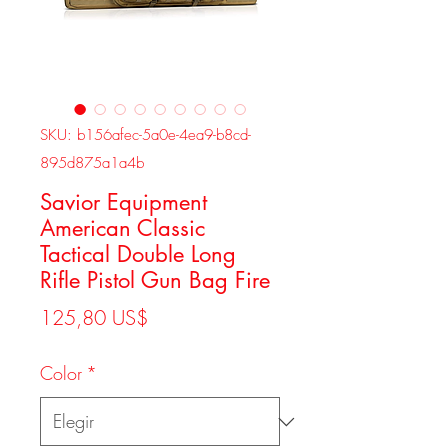
SKU: b156afec-5a0e-4ea9-b8cd-
895d875a1a4b
Savior Equipment
American Classic
Tactical Double Long
Rifle Pistol Gun Bag Fire
Precio
125,80 US$
Color
*