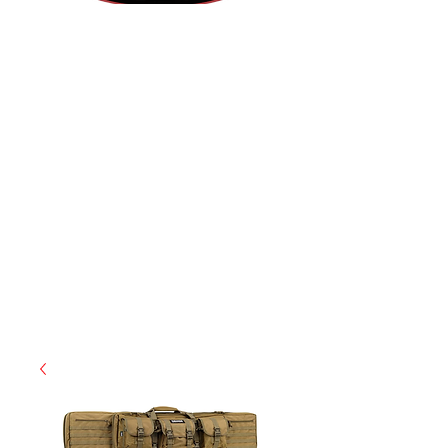
(855) 947-5577
contact@ranger-operations.com
CAGE: 0QX48 | DUNS:
048074440
| UEI:M9V4BGC4A511