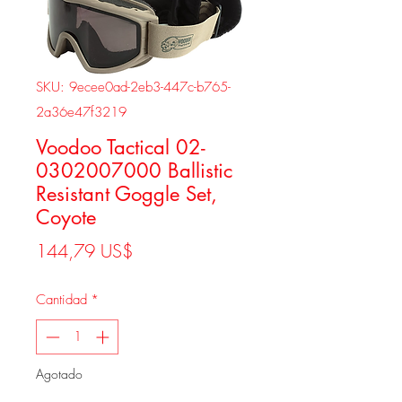
SKU: 9ecee0ad-2eb3-447c-b765-
2a36e47f3219
Voodoo Tactical 02-
0302007000 Ballistic
Resistant Goggle Set,
Coyote
Precio
144,79 US$
Cantidad
*
Agotado