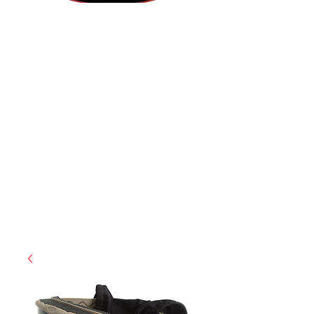
(855) 947-5577
contact@ranger-operations.com
CAGE: 0QX48 | DUNS:
048074440
| UEI:M9V4BGC4A511